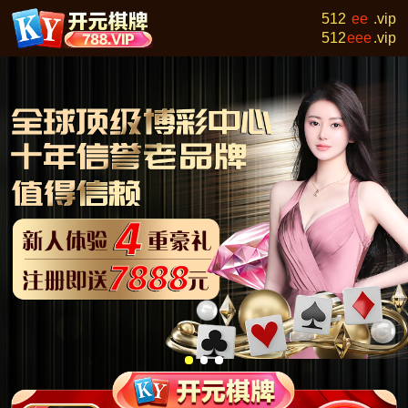
512
ff
.vip
512
fff
.vip