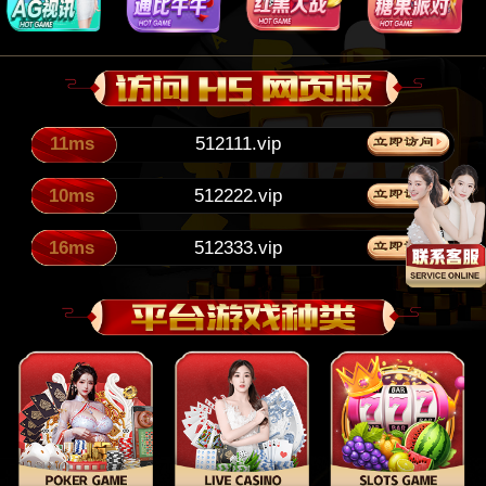
11ms
512111.vip
10ms
512222.vip
16ms
512333.vip